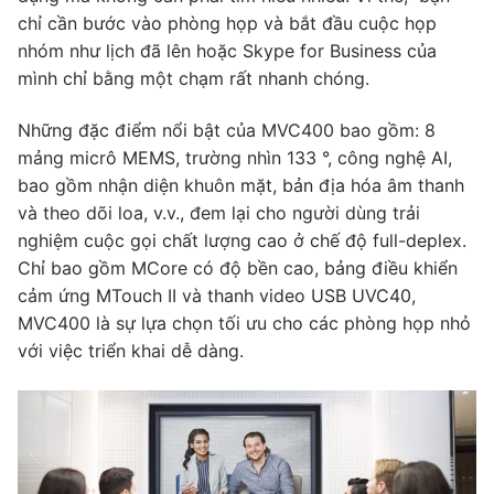
chỉ cần bước vào phòng họp và bắt đầu cuộc họp
nhóm như lịch đã lên hoặc Skype for Business của
mình chỉ bằng một chạm rất nhanh chóng.
Những đặc điểm nổi bật của MVC400 bao gồm: 8
mảng micrô MEMS, trường nhìn 133 °, công nghệ AI,
bao gồm nhận diện khuôn mặt, bản địa hóa âm thanh
và theo dõi loa, v.v., đem lại cho người dùng trải
nghiệm cuộc gọi chất lượng cao ở chế độ full-deplex.
Chỉ bao gồm MCore có độ bền cao, bảng điều khiển
cảm ứng MTouch II và thanh video USB UVC40,
MVC400 là sự lựa chọn tối ưu cho các phòng họp nhỏ
với việc triển khai dễ dàng.