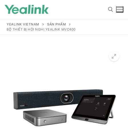
YEALINK VIETNAM
SẢN PHẨM
BỘ THIẾT BỊ HỘI NGHỊ YEALINK MVC400
Home
Sản phẩm
Hỗ trợ
Hỗ trợ
Giới thiệu
Tài liệu hướng dẫn
Đại lý