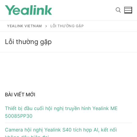
YEALINK VIETNAM
LỖI THƯỜNG GẶP
Lỗi thường gặp
Home
Sản phẩm
BÀI VIẾT MỚI
Hỗ trợ
Thiết bị đầu cuối hội nghị truyền hình Yealink ME
Hỗ trợ
Giới thiệu
50085PP30
Tài liệu hướng dẫn
Đại lý
Camera hội nghị Yealink S40 tích hợp AI, kết nối