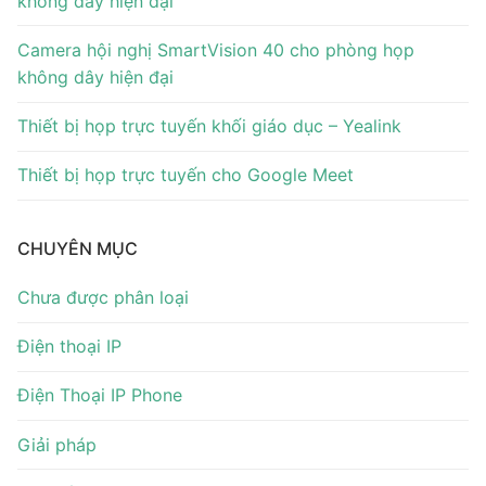
không dây hiện đại
Tài liệu hướng dẫn
Tin tức
Camera hội nghị SmartVision 40 cho phòng họp
Điện thoại IP Phone
Sự kiện
không dây hiện đại
Wireless IP Phone
Liên hệ
Thiết bị họp trực tuyến khối giáo dục – Yealink
Hội Nghị Truyền Hình
Thiết bị họp trực tuyến cho Google Meet
CHUYÊN MỤC
Chưa được phân loại
Điện thoại IP
Điện Thoại IP Phone
Giải pháp