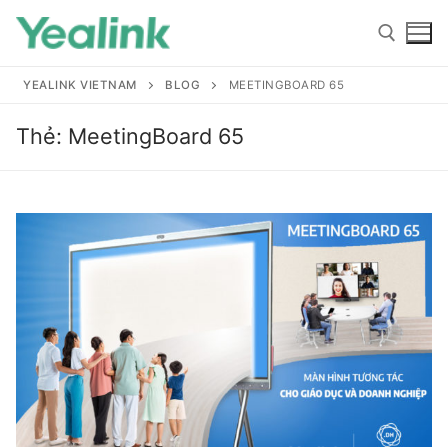
YEALINK VIETNAM
BLOG
MEETINGBOARD 65
Thẻ:
MeetingBoard 65
Home
Sản phẩm
Hỗ trợ
Hỗ trợ
Giới thiệu
Tài liệu hướng dẫn
Đại lý