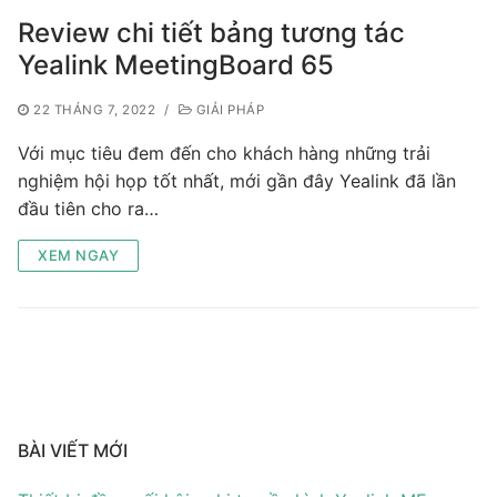
Tài liệu hướng dẫn
Tin tức
Review chi tiết bảng tương tác
Điện thoại IP Phone
Sự kiện
Yealink MeetingBoard 65
Wireless IP Phone
Liên hệ
22 THÁNG 7, 2022
/
GIẢI PHÁP
Với mục tiêu đem đến cho khách hàng những trải
Hội Nghị Truyền Hình
nghiệm hội họp tốt nhất, mới gần đây Yealink đã lần
đầu tiên cho ra…
XEM NGAY
BÀI VIẾT MỚI