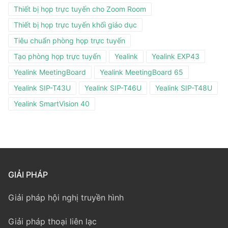
Thiết bị họp trực tuyến cho Zoom Room
Thiết bị họp trực tuyến khối giáo dục
Tiêu chuẩn phòng họp trực tuyến
Tạo phòng họp trực tuyến
Yealink
Yealink EXP43
Yealink MeetingBoard
Yealink MeetingBoard 65
Yealink SIP-T43U
Yealink SIP-T46U
Yealink SIP-T48U
Yealink SmartVision 40
GIẢI PHÁP
Giải pháp hội nghị truyền hình
Giải pháp thoại liên lạc