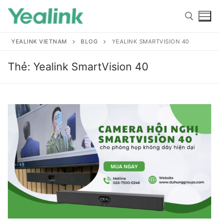
YEALINK VIETNAM
BLOG
YEALINK SMARTVISION 40
Thẻ:
Yealink SmartVision 40
Home
Sản phẩm
Hỗ trợ
Hỗ trợ
Giới thiệu
Tài liệu hướng dẫn
Đại lý