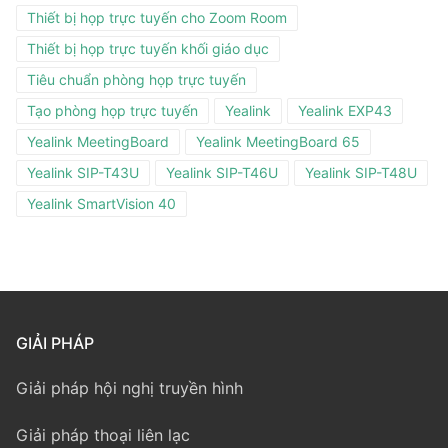
Thiết bị họp trực tuyến cho Zoom Room
Thiết bị họp trực tuyến khối giáo dục
Tiêu chuẩn phòng họp trực tuyến
Tạo phòng họp trực tuyến
Yealink
Yealink EXP43
Yealink MeetingBoard
Yealink MeetingBoard 65
Yealink SIP-T43U
Yealink SIP-T46U
Yealink SIP-T48U
Yealink SmartVision 40
GIẢI PHÁP
Giải pháp hội nghị truyền hình
Giải pháp thoại liên lạc