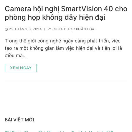
Tài liệu hướng dẫn
Tin tức
Camera hội nghị SmartVision 40 cho
Điện thoại IP Phone
Sự kiện
phòng họp không dây hiện đại
Wireless IP Phone
Liên hệ
23 THÁNG 3, 2024
/
CHƯA ĐƯỢC PHÂN LOẠI
Trong thế giới công nghệ ngày càng phát triển, việc
Hội Nghị Truyền Hình
tạo ra một không gian làm việc hiện đại và tiện lợi là
điều mà…
XEM NGAY
BÀI VIẾT MỚI