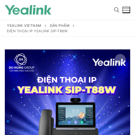
YEALINK VIETNAM
SẢN PHẨM
ĐIỆN THOẠI IP YEALINK SIP-T88W
Home
Sản phẩm
Hỗ trợ
Hỗ trợ
Giới thiệu
Tài liệu hướng dẫn
Đại lý