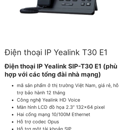
Tài liệu hướng dẫn
Tin tức
Điện thoại IP Phone
Sự kiện
Wireless IP Phone
Liên hệ
Hội Nghị Truyền Hình
Điện thoại IP Yealink T30 E1
Điện thoại IP Yealink SIP-T30 E1 (phù
hợp với các tổng đài nhà mạng)
mã sản phẩm ở thị trường Việt Nam, giá rẻ, hỗ
trợ bảo hành 12 tháng
Công nghệ Yealink HD Voice
Màn hình LCD đồ họa 2.3” 132×64 pixel
Hai cổng mạng 10/100M Ethernet
Hỗ trợ codec Opus
Hỗ trợ một tài khoản SIP