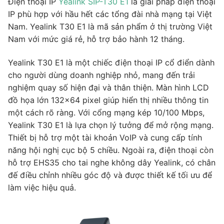
Điện thoại IP
Yealink SIP-T30 E1
là giải pháp điện thoại
IP phù hợp với hầu hết các tổng đài nhà mạng tại Việt
Nam. Yealink T30 E1 là mã sản phẩm ở thị trường Việt
Nam với mức giá rẻ, hỗ trợ bảo hành 12 tháng.
Yealink T30 E1 là một chiếc điện thoại IP cổ điển dành
cho người dùng doanh nghiệp nhỏ, mang đến trải
nghiệm quay số hiện đại và thân thiện. Màn hình LCD
đồ họa lớn 132×64 pixel giúp hiển thị nhiều thông tin
một cách rõ ràng. Với cổng mạng kép 10/100 Mbps,
Yealink T30 E1 là lựa chọn lý tưởng để mở rộng mạng.
Thiết bị hỗ trợ một tài khoản VoIP và cung cấp tính
năng hội nghị cục bộ 5 chiều. Ngoài ra, điện thoại còn
hỗ trợ EHS35 cho tai nghe không dây Yealink, có chân
đế điều chỉnh nhiều góc độ và được thiết kế tối ưu để
làm việc hiệu quả.