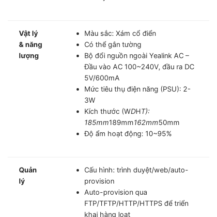
Vật lý
Màu sắc: Xám cổ điển
& năng
Có thể gắn tường
lượng
Bộ đổi nguồn ngoài Yealink AC –
Đầu vào AC 100~240V, đầu ra DC
5V/600mA
Mức tiêu thụ điện năng (PSU): 2-
3W
Kích thước (W
D
H
T):
185mm
189mm
162mm
50mm
Độ ẩm hoạt động: 10~95%
Quản
Cấu hình: trình duyệt/web/auto-
lý
provision
Auto-provision qua
FTP/TFTP/HTTP/HTTPS để triển
khai hàng loạt