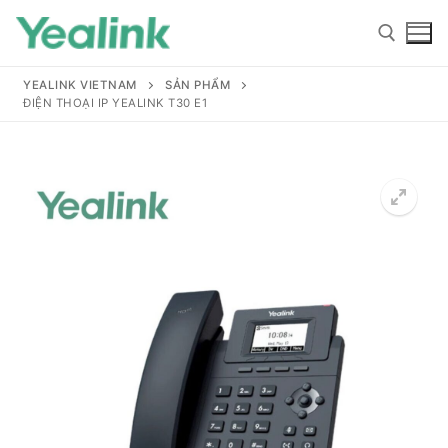
YEALINK VIETNAM
SẢN PHẨM
ĐIỆN THOẠI IP YEALINK T30 E1
Home
Sản phẩm
Hỗ trợ
Hỗ trợ
Giới thiệu
Tài liệu hướng dẫn
Đại lý