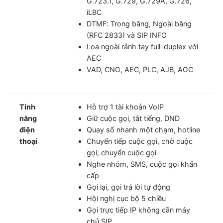
G.723.1, G.729, G.729A, G.726,
iLBC
DTMF: Trong băng, Ngoài băng
(RFC 2833) và SIP INFO
Loa ngoài rảnh tay full-duplex với
AEC
VAD, CNG, AEC, PLC, AJB, AGC
Tính
Hỗ trợ 1 tài khoản VoIP
năng
Giữ cuộc gọi, tắt tiếng, DND
điện
Quay số nhanh một chạm, hotline
thoại
Chuyển tiếp cuộc gọi, chờ cuộc
gọi, chuyển cuộc gọi
Nghe nhóm, SMS, cuộc gọi khẩn
cấp
Gọi lại, gọi trả lời tự động
Hội nghị cục bộ 5 chiều
Gọi trực tiếp IP không cần máy
chủ SIP