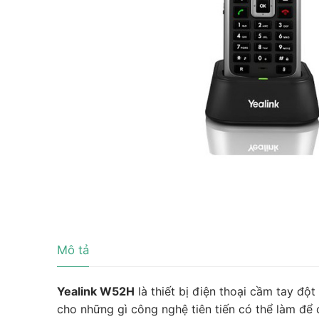
Tài liệu hướng
Tin tức
Điện thoại IP 
Sự kiện
Wireless IP Ph
Liên hệ
Hội Nghị Truy
Mô tả
Yealink W52H
là thiết bị điện thoại cầm tay độ
cho những gì công nghệ tiên tiến có thể làm để 