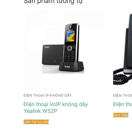
Sản phẩm tương tự
ĐIỆN THOẠI IP KHÔNG DÂY
ĐIỆN THOẠ
Điện thoại VoIP không dây
Điện th
Yealink W52P
Đọc tiếp
Liên hệ tư vấn