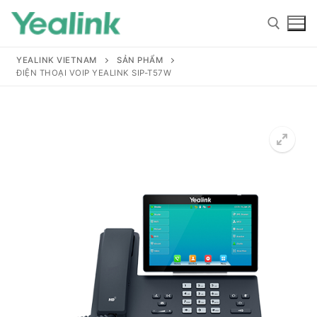
YEALINK VIETNAM
SẢN PHẨM
ĐIỆN THOẠI VOIP YEALINK SIP-T57W
Home
Sản phẩm
Hỗ trợ
Hỗ trợ
Giới thiệu
Tài liệu hướng dẫn
Đại lý