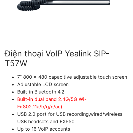
Tài liệu hướng dẫn
Tin tức
Điện thoại IP Phone
Sự kiện
Wireless IP Phone
Liên hệ
Hội Nghị Truyền Hình
Điện thoại VoIP Yealink SIP-
T57W
7” 800 x 480 capacitive adjustable touch screen
Adjustable LCD screen
Built-in Bluetooth 4.2
Built-in dual band 2.4G/5G Wi-
Fi(802.11a/b/g/n/ac)
USB 2.0 port for USB recording,wired/wireless
USB headsets and EXP50
Up to 16 VoIP accounts