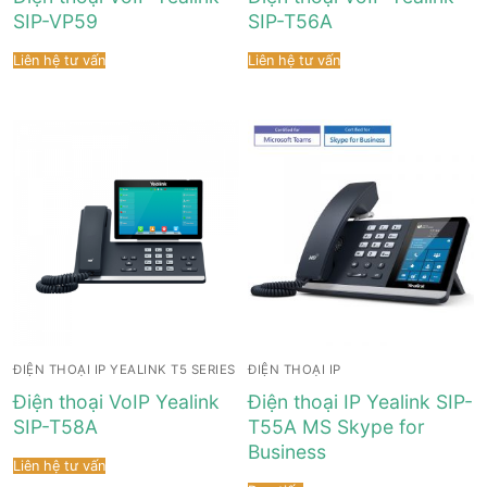
SIP-VP59
SIP-T56A
Liên hệ tư vấn
Liên hệ tư vấn
ĐIỆN THOẠI IP YEALINK T5 SERIES
ĐIỆN THOẠI IP
Điện thoại VoIP Yealink
Điện thoại IP Yealink SIP-
SIP-T58A
T55A MS Skype for
Business
Liên hệ tư vấn