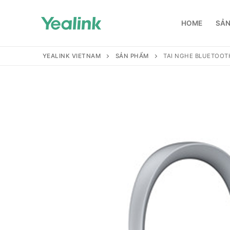
HOME
SẢN
YEALINK VIETNAM
SẢN PHẨM
TAI NGHE BLUETOOTH
Home
Sản phẩm
Hỗ trợ
Hỗ trợ
Giới thiệu
Tài liệu hướng
Đại lý