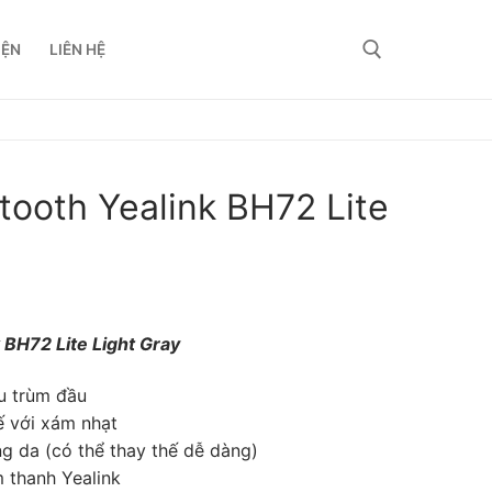
IỆN
LIÊN HỆ
tooth Yealink BH72 Lite
 BH72 Lite Light Gray
ểu trùm đầu
ế với xám nhạt
g da (có thể thay thế dễ dàng)
 thanh Yealink