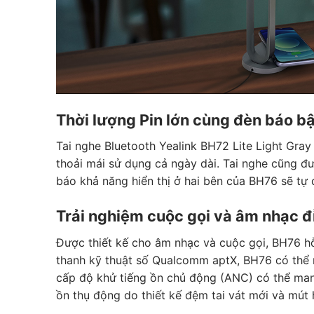
Thời lượng Pin lớn cùng đèn báo bậ
Tai nghe Bluetooth Yealink BH72 Lite Light Gray 
thoải mái sử dụng cả ngày dài. Tai nghe cũng đ
báo khả năng hiển thị ở hai bên của BH76 sẽ tự
Trải nghiệm cuộc gọi và âm nhạc đ
Được thiết kế cho âm nhạc và cuộc gọi, BH76 hỗ
thanh kỹ thuật số Qualcomm aptX, BH76 có thể 
cấp độ khử tiếng ồn chủ động (ANC) có thể mang
ồn thụ động do thiết kế đệm tai vát mới và mút