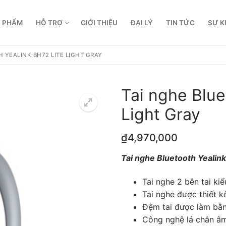
 PHẨM
HỖ TRỢ
GIỚI THIỆU
ĐẠI LÝ
TIN TỨC
SỰ K
 YEALINK BH72 LITE LIGHT GRAY
Tai nghe Blue
Light Gray
₫
4,970,000
Tai nghe Bluetooth Yealink
Tai nghe 2 bên tai ki
Tai nghe được thiết k
Đệm tai được làm bằn
Công nghệ lá chắn âm
 dẫn