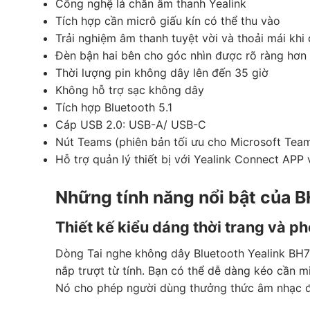
Công nghệ lá chắn âm thanh Yealink
Tích hợp cần micrô giấu kín có thể thu vào
Trải nghiệm âm thanh tuyệt vời và thoải mái khi
Đèn bận hai bên cho góc nhìn được rõ ràng hơn
Thời lượng pin không dây lên đến 35 giờ
Không hỗ trợ sạc không dây
Tích hợp Bluetooth 5.1
Cáp USB 2.0: USB-A/ USB-C
Nút Teams (phiên bản tối ưu cho Microsoft Tea
Hỗ trợ quản lý thiết bị với Yealink Connect AP
Những tính năng nổi bật của B
Thiết kế kiểu dáng thời trang và p
Dòng Tai nghe không dây Bluetooth Yealink BH76
nắp trượt từ tính. Bạn có thể dễ dàng kéo cần 
Nó cho phép người dùng thưởng thức âm nhạc đơ