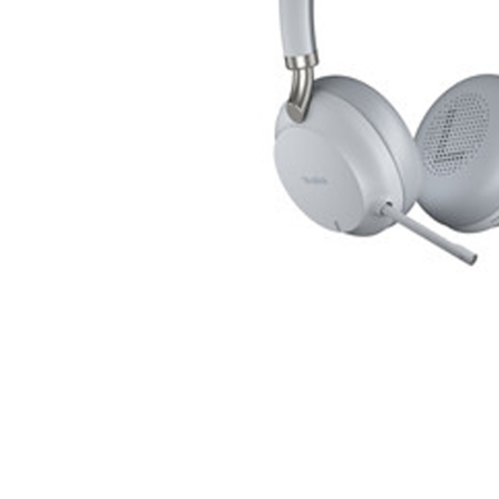
Tài liệu hướng
Tin tức
Điện thoại IP 
Sự kiện
Wireless IP Ph
Liên hệ
Hội Nghị Truy