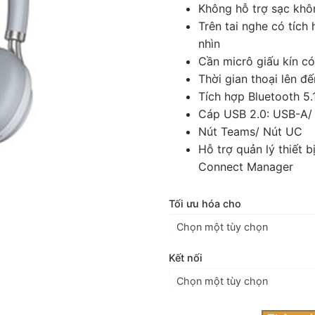
Không hỗ trợ sạc khô
 dẫn
Trên tai nghe có tích
nhìn
Phone
Cần micrô giấu kín có
Thời gian thoại lên đ
one
Tích hợp Bluetooth 5.
Cáp USB 2.0: USB-A/
ền Hình
Nút Teams/ Nút UC
Hỗ trợ quản lý thiết 
Connect Manager
Tối ưu hóa cho
Kết nối