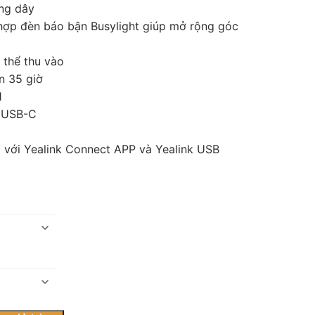
ng dây
 hợp đèn báo bận Busylight giúp mở rộng góc
 thể thu vào
ến 35 giờ
1
 USB-C
bị với Yealink Connect APP và Yealink USB