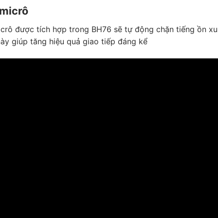
 micrô
icrô được tích hợp trong BH76 sẽ tự động chặn tiếng ồn 
ày giúp tăng hiệu quả giao tiếp đáng kể