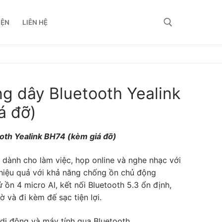
IỆN
LIÊN HỆ
g dây Bluetooth Yealink
á đỡ)
oth Yealink BH74 (kèm giá đỡ)
 dành cho làm việc, họp online và nghe nhạc với
 hiệu quả với khả năng chống ồn chủ động
ồn 4 micro AI, kết nối Bluetooth 5.3 ổn định,
ờ và đi kèm đế sạc tiện lợi.
 di động và máy tính qua Bluetooth.