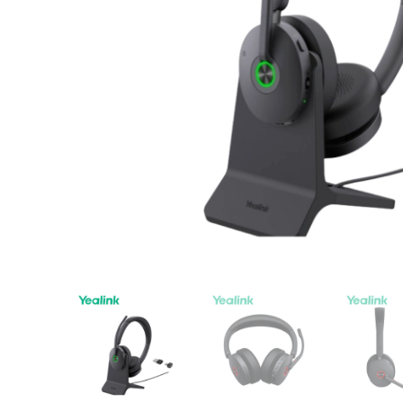
Tài liệu hướng
Tin tức
Điện thoại IP 
Sự kiện
Wireless IP Ph
Liên hệ
Hội Nghị Truy