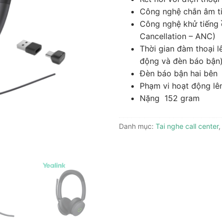
Công nghệ chắn âm ti
 dẫn
Công nghệ khử tiếng 
Cancellation – ANC)
Phone
Thời gian đàm thoại 
one
động và đèn báo bận)
Đèn báo bận hai bên
ền Hình
Phạm vi hoạt động l
Nặng
152 gram
Danh mục:
Tai nghe call center