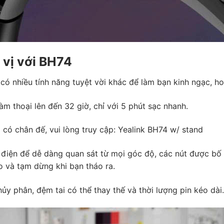
 vị với BH74
ó nhiều tính năng tuyệt vời khác để làm bạn kinh ngạc, hoà
àm thoại lên đến 32 giờ, chỉ với 5 phút sạc nhanh.
ó chân đế, vui lòng truy cập:
Yealink BH74 w/ stand
điện để dễ dàng quan sát từ mọi góc độ, các nút được bố t
o và tạm dừng khi bạn tháo ra.
ủy phân, đệm tai có thể thay thế và thời lượng pin kéo dài.