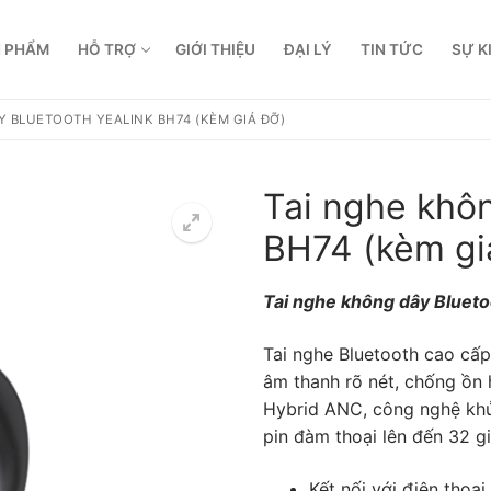
 PHẨM
HỖ TRỢ
GIỚI THIỆU
ĐẠI LÝ
TIN TỨC
SỰ K
Y BLUETOOTH YEALINK BH74 (KÈM GIÁ ĐỠ)
Tai nghe khôn
BH74 (kèm gi
Tai nghe không dây Blueto
Tai nghe Bluetooth cao cấp
âm thanh rõ nét, chống ồn
Hybrid ANC, công nghệ khử 
pin đàm thoại lên đến 32 gi
 dẫn
Kết nối với
điện thoại