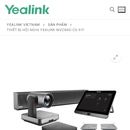
YEALINK VIETNAM
SẢN PHẨM
THIẾT BỊ HỘI NGHỊ YEALINK MVC640-C3-511
Home
Sản phẩm
Hỗ trợ
Hỗ trợ
Giới thiệu
Tài liệu hướng dẫn
Đại lý