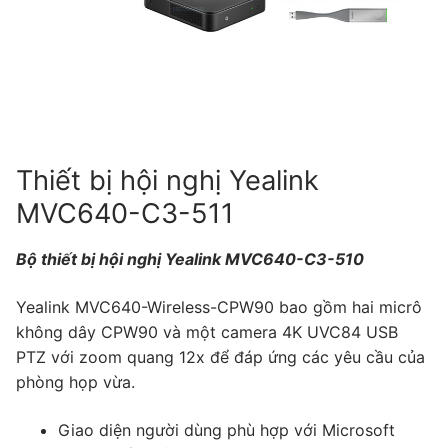
Tài liệu hướng dẫn
Tin tức
Điện thoại IP Phone
Sự kiện
Wireless IP Phone
Liên hệ
Hội Nghị Truyền Hình
Thiết bị hội nghị Yealink
MVC640-C3-511
Bộ thiết bị hội nghị Yealink MVC640-C3-510
Yealink MVC640-Wireless-CPW90 bao gồm hai micrô
không dây CPW90 và một camera 4K UVC84 USB
PTZ với zoom quang 12x để đáp ứng các yêu cầu của
phòng họp vừa.
Giao diện người dùng phù hợp với Microsoft