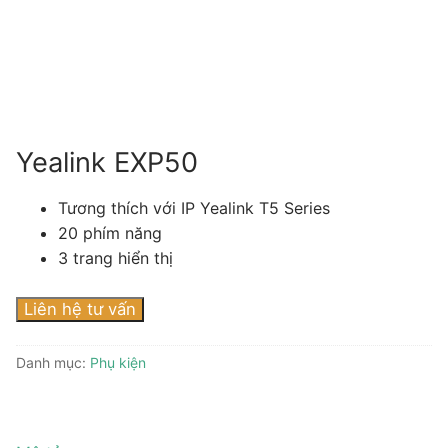
Tài liệu hướng dẫn
Tin tức
Điện thoại IP Phone
Sự kiện
Wireless IP Phone
Liên hệ
Hội Nghị Truyền Hình
Yealink EXP50
Tương thích với IP Yealink T5 Series
20 phím năng
3 trang hiển thị
Liên hệ tư vấn
Danh mục:
Phụ kiện