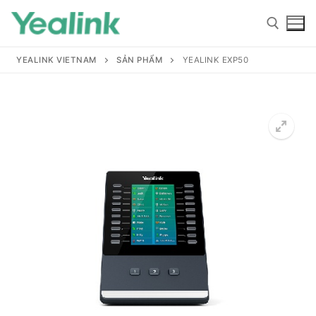
YEALINK VIETNAM
SẢN PHẨM
YEALINK EXP50
Home
Sản phẩm
Hỗ trợ
Hỗ trợ
Giới thiệu
Tài liệu hướng dẫn
Đại lý