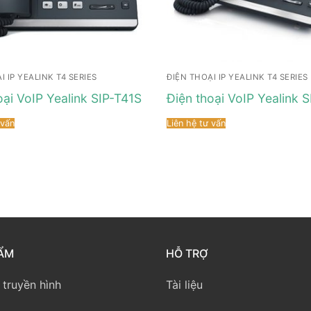
I IP YEALINK T4 SERIES
ĐIỆN THOẠI IP YEALINK T4 SERIES
oại VoIP Yealink SIP-T41S
Điện thoại VoIP Yealink 
 vấn
Liên hệ tư vấn
ẨM
HỖ TRỢ
 truyền hình
Tài liệu