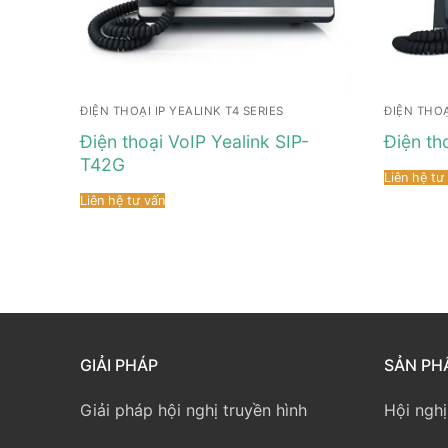
ĐIỆN THOẠI IP YEALINK T4 SERIES
ĐIỆN THOẠ
Điện thoại VoIP Yealink SIP-
Điện th
T42G
Liên hệ tư
Liên hệ tư vấn
GIẢI PHÁP
SẢN PH
Giải pháp hội nghị truyền hình
Hội nghị