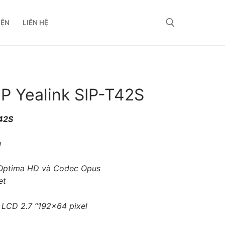
IỆN
LIÊN HỆ
IP Yealink SIP-T42S
T42S
h
k Optima HD và Codec Opus
et
LCD 2.7 “192×64 pixel