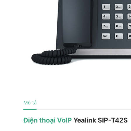
Tài liệu hướng
Tin tức
Điện thoại IP 
Sự kiện
Wireless IP Ph
Liên hệ
Hội Nghị Truy
Mô tả
Điện thoại VoIP
Yealink SIP-T42S