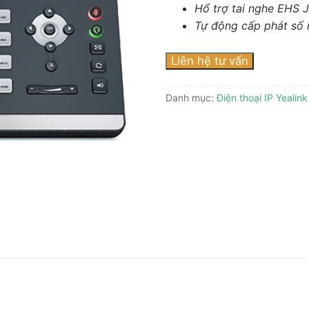
Hổ trợ tai nghe EHS 
 dẫn
Tự động cấp phát số n
Phone
Liên hệ tư vấn
one
Danh mục:
Điện thoại IP Yealink
ền Hình