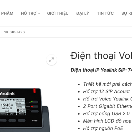
 PHẨM
HỖ TRỢ
GIỚI THIỆU
ĐẠI LÝ
TIN TỨC
SỰ K
LINK SIP-T42S
Điện thoại Vo
Điện thoại IP Yealink SIP-
Thiết kế mới phá các
Hổ trợ 12 SIP Acount
Hổ trợ Voice Yealin
2 Port Gigabit Ethern
Hổ trợ cổng USB 2.0
Màn hình LCD đồ hoạ 
Hỗ trợ nguồn PoE
 dẫn