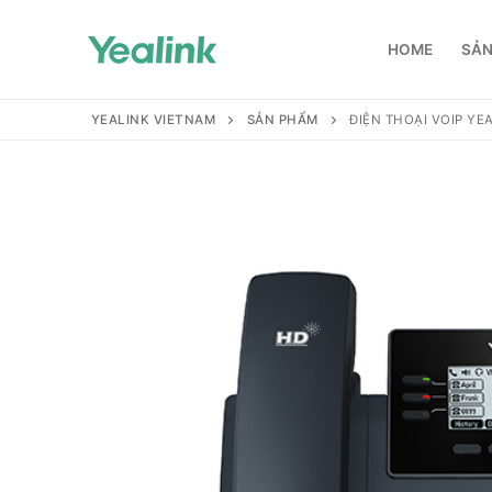
HOME
SẢN
YEALINK VIETNAM
SẢN PHẨM
ĐIỆN THOẠI VOIP YEA
Home
Sản phẩm
Hỗ trợ
Hỗ trợ
Giới thiệu
Tài liệu hướng
Đại lý