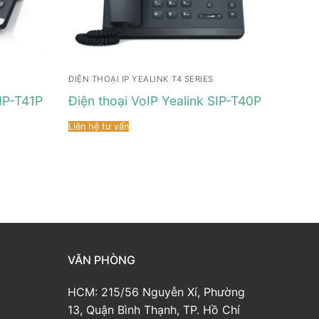
ĐIỆN THOẠI IP YEALINK T4 SERIES
SIP-T41P
Điện thoại VoIP Yealink SIP-T40P
Liên hệ tư vấn
VĂN PHÒNG
HCM: 215/56 Nguyễn Xí, Phường
13, Quận Bình Thạnh, TP. Hồ Chí