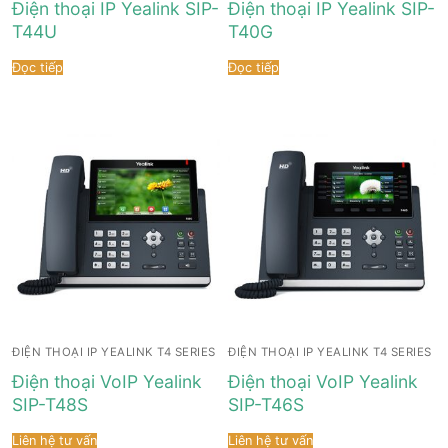
Điện thoại IP Yealink SIP-
Điện thoại IP Yealink SIP-
Tài liệu hướng dẫn
Tin tức
T44U
T40G
Điện thoại IP Phone
Sự kiện
Đọc tiếp
Đọc tiếp
Wireless IP Phone
Liên hệ
Hội Nghị Truyền Hình
ĐIỆN THOẠI IP YEALINK T4 SERIES
ĐIỆN THOẠI IP YEALINK T4 SERIES
Điện thoại VoIP Yealink
Điện thoại VoIP Yealink
SIP-T48S
SIP-T46S
Liên hệ tư vấn
Liên hệ tư vấn