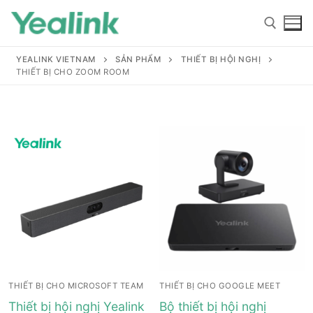
YEALINK VIETNAM
SẢN PHẨM
THIẾT BỊ HỘI NGHỊ
THIẾT BỊ CHO ZOOM ROOM
Home
Sản phẩm
Hỗ trợ
Hỗ trợ
Giới thiệu
THIẾT BỊ CHO MICROSOFT TEAM
THIẾT BỊ CHO GOOGLE MEET
Tài liệu hướng dẫn
Đại lý
Thiết bị hội nghị Yealink
Bộ thiết bị hội nghị