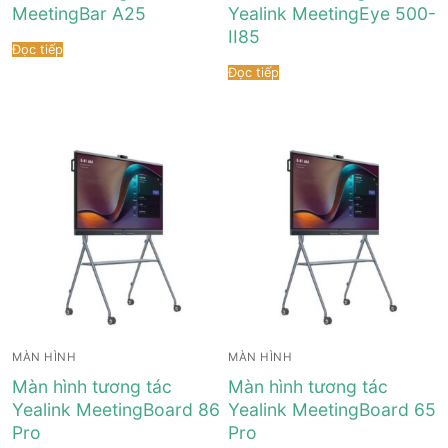
Tài liệu hướng dẫn
Tin tức
MeetingBar A25
Yealink MeetingEye 500-
II85
Đọc tiếp
Điện thoại IP Phone
Sự kiện
Đọc tiếp
Wireless IP Phone
Liên hệ
Hội Nghị Truyền Hình
MÀN HÌNH
MÀN HÌNH
Màn hình tương tác
Màn hình tương tác
Yealink MeetingBoard 86
Yealink MeetingBoard 65
Pro
Pro