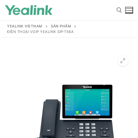
YEALINK VIETNAM
SẢN PHẨM
ĐIỆN THOẠI VOIP YEALINK SIP-T56A
Home
Sản phẩm
Hỗ trợ
Hỗ trợ
Giới thiệu
Tài liệu hướng dẫn
Đại lý