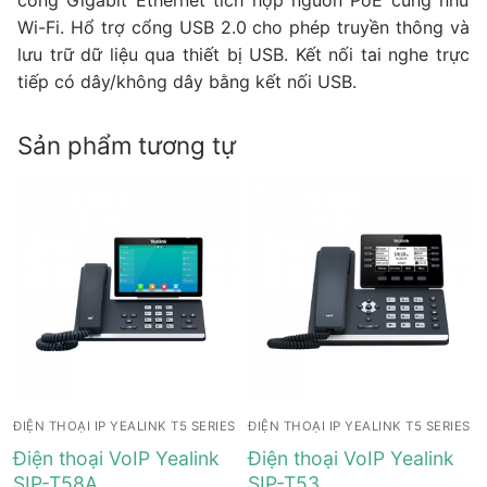
cổng Gigabit Ethernet tích hợp nguồn PoE cũng như
Wi-Fi. Hổ trợ cổng USB 2.0 cho phép truyền thông và
lưu trữ dữ liệu qua thiết bị USB. Kết nối tai nghe trực
tiếp có dây/không dây bằng kết nối USB.
Sản phẩm tương tự
ĐIỆN THOẠI IP YEALINK T5 SERIES
ĐIỆN THOẠI IP YEALINK T5 SERIES
Điện thoại VoIP Yealink
Điện thoại VoIP Yealink
SIP-T58A
SIP-T53