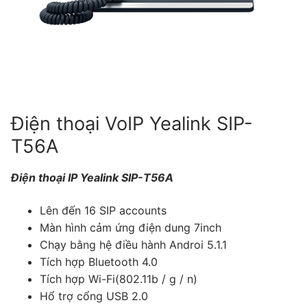
Tài liệu hướng dẫn
Tin tức
Điện thoại IP Phone
Sự kiện
Wireless IP Phone
Liên hệ
Hội Nghị Truyền Hình
Điện thoại VoIP Yealink SIP-
T56A
Điện thoại IP Yealink SIP-T56A
Lên đến 16 SIP accounts
Màn hình cảm ứng điện dung 7inch
Chạy bằng hệ điều hành Androi 5.1.1
Tích hợp Bluetooth 4.0
Tích hợp Wi-Fi(802.11b / g / n)
Hổ trợ cổng USB 2.0