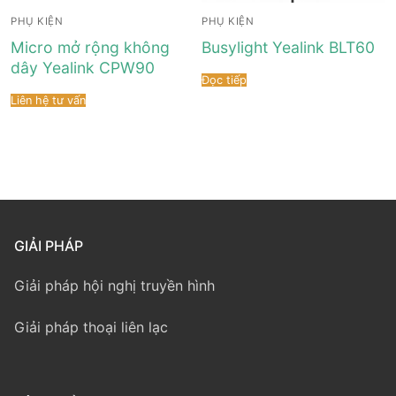
PHỤ KIỆN
PHỤ KIỆN
Micro mở rộng không
Busylight Yealink BLT60
dây Yealink CPW90
Đọc tiếp
Liên hệ tư vấn
GIẢI PHÁP
Giải pháp hội nghị truyền hình
Giải pháp thoại liên lạc