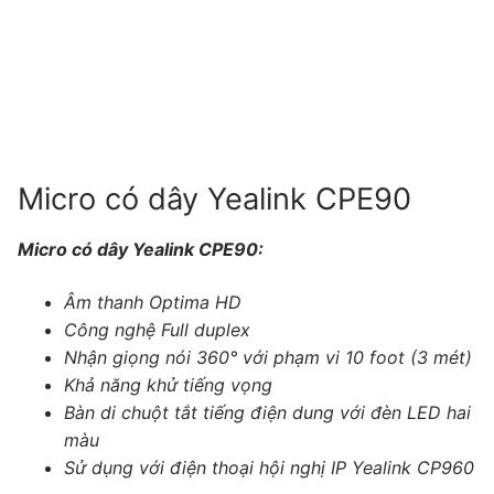
Tài liệu hướng dẫn
Tin tức
Điện thoại IP Phone
Sự kiện
Wireless IP Phone
Liên hệ
Hội Nghị Truyền Hình
Micro có dây Yealink CPE90
Micro có dây Yealink CPE90:
Âm thanh Optima HD
Công nghệ Full duplex
Nhận giọng nói 360° với phạm vi 10 foot (3 mét)
Khả năng khử tiếng vọng
Bàn di chuột tắt tiếng điện dung với đèn LED hai
màu
Sử dụng với điện thoại hội nghị IP Yealink CP960