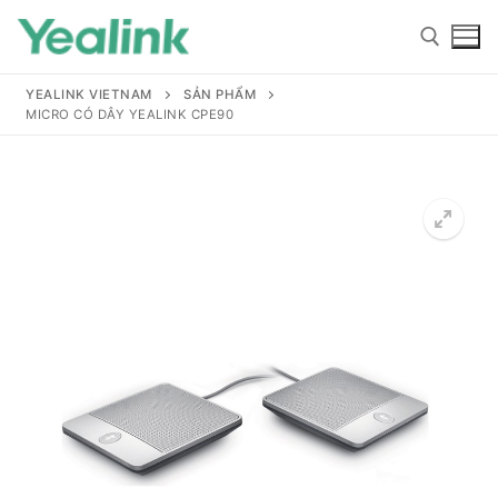
YEALINK VIETNAM
SẢN PHẨM
MICRO CÓ DÂY YEALINK CPE90
Home
Sản phẩm
Hỗ trợ
Hỗ trợ
Giới thiệu
Tài liệu hướng dẫn
Đại lý