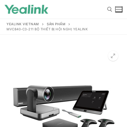
YEALINK VIETNAM
SẢN PHẨM
MVC840-C3-211 BỘ THIẾT BỊ HỘI NGHỊ YEALINK
Home
Sản phẩm
Hỗ trợ
Hỗ trợ
Giới thiệu
Tài liệu hướng dẫn
Đại lý