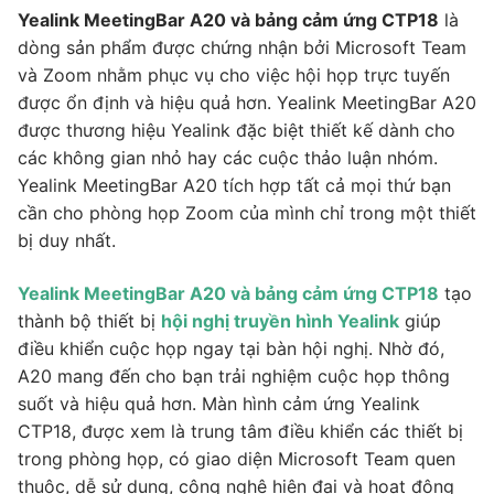
Yealink MeetingBar A20 và bảng cảm ứng CTP18
là
dòng sản phẩm được chứng nhận bởi Microsoft Team
và Zoom nhằm phục vụ cho việc hội họp trực tuyến
được ổn định và hiệu quả hơn. Yealink MeetingBar A20
được thương hiệu Yealink đặc biệt thiết kế dành cho
các không gian nhỏ hay các cuộc thảo luận nhóm.
Yealink MeetingBar A20 tích hợp tất cả mọi thứ bạn
cần cho phòng họp Zoom của mình chỉ trong một thiết
bị duy nhất.
Yealink MeetingBar A20 và bảng cảm ứng CTP18
tạo
thành bộ thiết bị
hội nghị truyền hình Yealink
giúp
điều khiển cuộc họp ngay tại bàn hội nghị. Nhờ đó,
A20 mang đến cho bạn trải nghiệm cuộc họp thông
suốt và hiệu quả hơn. Màn hình cảm ứng Yealink
CTP18, được xem là trung tâm điều khiển các thiết bị
trong phòng họp, có giao diện Microsoft Team quen
thuộc, dễ sử dụng, công nghệ hiện đại và hoạt động