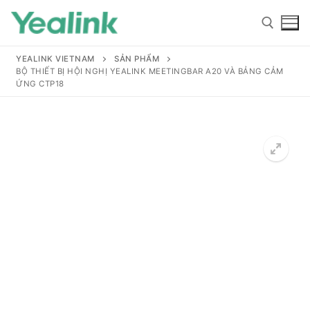
YEALINK VIETNAM
SẢN PHẨM
BỘ THIẾT BỊ HỘI NGHỊ YEALINK MEETINGBAR A20 VÀ BẢNG CẢM
ỨNG CTP18
Home
Sản phẩm
Hỗ trợ
Hỗ trợ
Giới thiệu
Tài liệu hướng dẫn
Đại lý