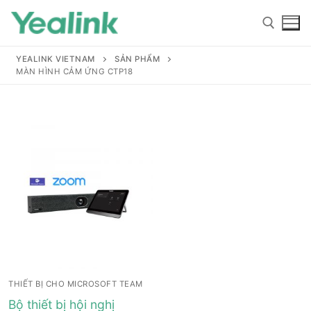
YEALINK VIETNAM
SẢN PHẨM
MÀN HÌNH CẢM ỨNG CTP18
Home
Sản phẩm
Hỗ trợ
Hỗ trợ
Giới thiệu
THIẾT BỊ CHO MICROSOFT TEAM
Tài liệu hướng dẫn
Đại lý
Bộ thiết bị hội nghị