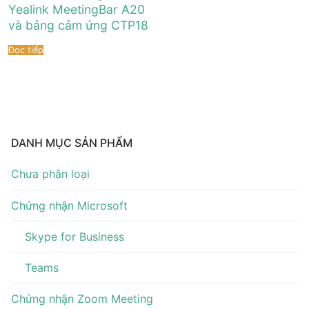
Tài liệu hướng dẫn
Tin tức
Yealink MeetingBar A20
và bảng cảm ứng CTP18
Điện thoại IP Phone
Sự kiện
Đọc tiếp
Wireless IP Phone
Liên hệ
Hội Nghị Truyền Hình
DANH MỤC SẢN PHẨM
Chưa phân loại
Chứng nhận Microsoft
Skype for Business
Teams
Chứng nhận Zoom Meeting