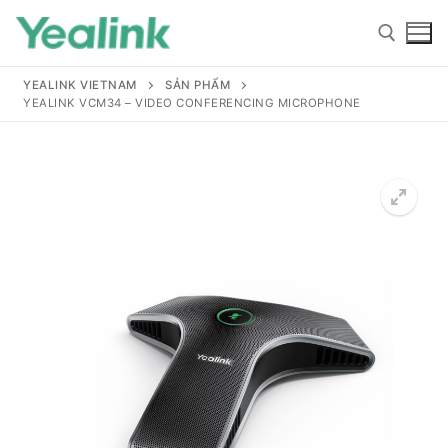
YEALINK VIETNAM
SẢN PHẨM
YEALINK VCM34 – VIDEO CONFERENCING MICROPHONE
Home
Sản phẩm
Hỗ trợ
Hỗ trợ
Giới thiệu
Tài liệu hướng dẫn
Đại lý