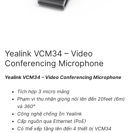
Tài liệu hướng dẫn
Tin tức
Điện thoại IP Phone
Sự kiện
Wireless IP Phone
Liên hệ
Hội Nghị Truyền Hình
Yealink VCM34 – Video
Conferencing Microphone
Yealink VCM34 – Video Conferencing Microphone
Tích hợp 3 micro mảng
Phạm vi thu nhận giọng nói lên đến 20feet (6m)
và 360°
Công nghệ chống ồn Yealink
Cấp nguồn qua Ethernet (PoE)
Có thể xếp tầng lên đến 4 thiết bị VCM34