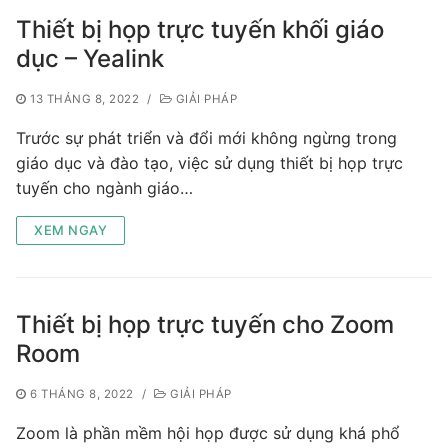
Tài liệu hướng dẫn
Tin tức
Thiết bị họp trực tuyến khối giáo
Điện thoại IP Phone
Sự kiện
dục – Yealink
Wireless IP Phone
Liên hệ
13 THÁNG 8, 2022
/
GIẢI PHÁP
Trước sự phát triển và đổi mới không ngừng trong
Hội Nghị Truyền Hình
giáo dục và đào tạo, việc sử dụng thiết bị họp trực
tuyến cho ngành giáo…
XEM NGAY
Thiết bị họp trực tuyến cho Zoom
Room
6 THÁNG 8, 2022
/
GIẢI PHÁP
Zoom là phần mềm hội họp được sử dụng khá phổ