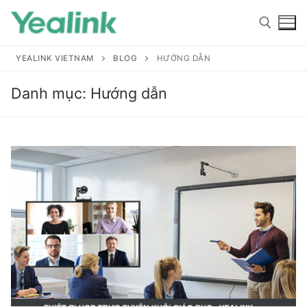
YEALINK VIETNAM
BLOG
HƯỚNG DẪN
Danh mục:
Hướng dẫn
Home
Sản phẩm
Hỗ trợ
Hỗ trợ
Giới thiệu
Tài liệu hướng dẫn
Đại lý