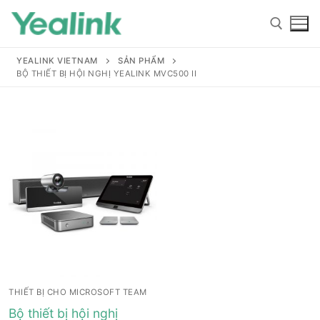
YEALINK VIETNAM
SẢN PHẨM
BỘ THIẾT BỊ HỘI NGHỊ YEALINK MVC500 II
Home
Sản phẩm
Hỗ trợ
Hỗ trợ
Giới thiệu
THIẾT BỊ CHO MICROSOFT TEAM
Tài liệu hướng dẫn
Đại lý
Bộ thiết bị hội nghị