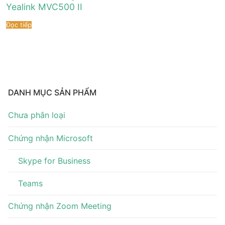
Tài liệu hướng dẫn
Tin tức
Yealink MVC500 II
Đọc tiếp
Điện thoại IP Phone
Sự kiện
Wireless IP Phone
Liên hệ
Hội Nghị Truyền Hình
DANH MỤC SẢN PHẨM
Chưa phân loại
Chứng nhận Microsoft
Skype for Business
Teams
Chứng nhận Zoom Meeting