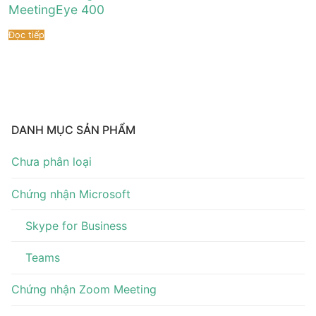
Tài liệu hướng dẫn
Tin tức
MeetingEye 400
Đọc tiếp
Điện thoại IP Phone
Sự kiện
Wireless IP Phone
Liên hệ
Hội Nghị Truyền Hình
DANH MỤC SẢN PHẨM
Chưa phân loại
Chứng nhận Microsoft
Skype for Business
Teams
Chứng nhận Zoom Meeting