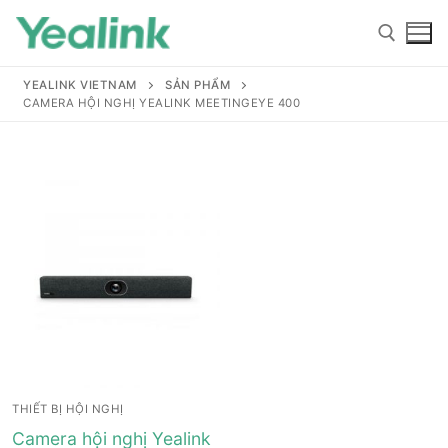
YEALINK VIETNAM
SẢN PHẨM
CAMERA HỘI NGHỊ YEALINK MEETINGEYE 400
Home
Sản phẩm
Hỗ trợ
Hỗ trợ
Giới thiệu
THIẾT BỊ HỘI NGHỊ
Tài liệu hướng dẫn
Đại lý
Camera hội nghị Yealink