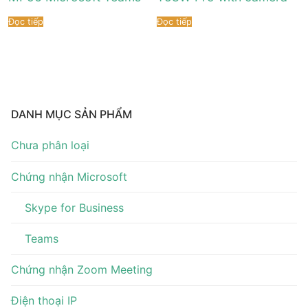
Tài liệu hướng dẫn
Tin tức
Đọc tiếp
Đọc tiếp
Điện thoại IP Phone
Sự kiện
Wireless IP Phone
Liên hệ
Hội Nghị Truyền Hình
DANH MỤC SẢN PHẨM
Chưa phân loại
Chứng nhận Microsoft
Skype for Business
Teams
Chứng nhận Zoom Meeting
Điện thoại IP