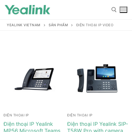
YEALINK VIETNAM
SẢN PHẨM
ĐIỆN THOẠI IP VIDEO
Home
Sản phẩm
Hỗ trợ
Hỗ trợ
Giới thiệu
ĐIỆN THOẠI IP
ĐIỆN THOẠI IP
Tài liệu hướng dẫn
Đại lý
Điện thoại IP Yealink
Điện thoại IP Yealink SIP-
MP56 Microsoft Teams
T58W Pro with camera