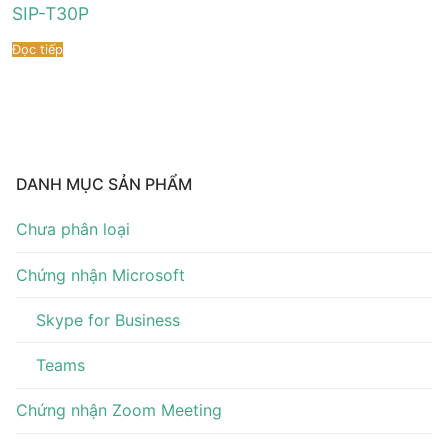
Tài liệu hướng dẫn
Tin tức
SIP-T30P
Đọc tiếp
Điện thoại IP Phone
Sự kiện
Wireless IP Phone
Liên hệ
Hội Nghị Truyền Hình
DANH MỤC SẢN PHẨM
Chưa phân loại
Chứng nhận Microsoft
Skype for Business
Teams
Chứng nhận Zoom Meeting