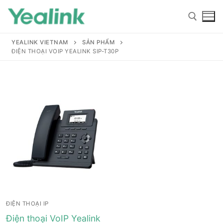
YEALINK VIETNAM
SẢN PHẨM
ĐIỆN THOẠI VOIP YEALINK SIP-T30P
Home
Sản phẩm
Hỗ trợ
Hỗ trợ
Giới thiệu
ĐIỆN THOẠI IP
Tài liệu hướng dẫn
Đại lý
Điện thoại VoIP Yealink