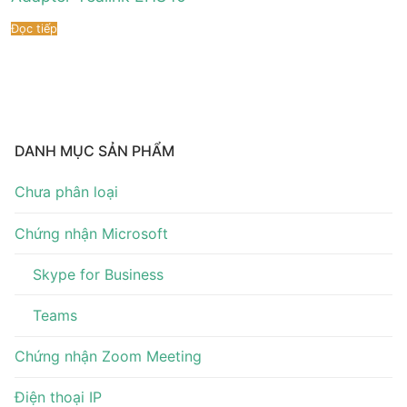
Tài liệu hướng dẫn
Tin tức
Đọc tiếp
Điện thoại IP Phone
Sự kiện
Wireless IP Phone
Liên hệ
Hội Nghị Truyền Hình
DANH MỤC SẢN PHẨM
Chưa phân loại
Chứng nhận Microsoft
Skype for Business
Teams
Chứng nhận Zoom Meeting
Điện thoại IP