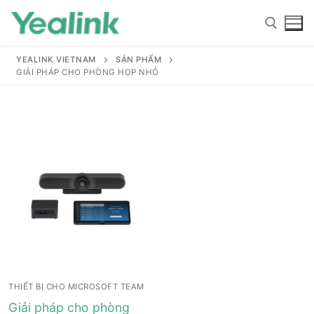
YEALINK VIETNAM
SẢN PHẨM
GIẢI PHÁP CHO PHÒNG HỌP NHỎ
Home
Sản phẩm
Hỗ trợ
Hỗ trợ
Giới thiệu
THIẾT BỊ CHO MICROSOFT TEAM
Tài liệu hướng dẫn
Đại lý
Giải pháp cho phòng