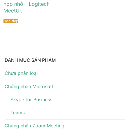
Tài liệu hướng dẫn
Tin tức
họp nhỏ – Logitech
MeetUp
Điện thoại IP Phone
Sự kiện
Đọc tiếp
Wireless IP Phone
Liên hệ
Hội Nghị Truyền Hình
DANH MỤC SẢN PHẨM
Chưa phân loại
Chứng nhận Microsoft
Skype for Business
Teams
Chứng nhận Zoom Meeting