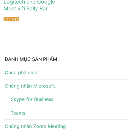
Logitech cho Google
Tài liệu hướng dẫn
Tin tức
Meet với Rally Bar
Điện thoại IP Phone
Sự kiện
Đọc tiếp
Wireless IP Phone
Liên hệ
Hội Nghị Truyền Hình
DANH MỤC SẢN PHẨM
Chưa phân loại
Chứng nhận Microsoft
Skype for Business
Teams
Chứng nhận Zoom Meeting