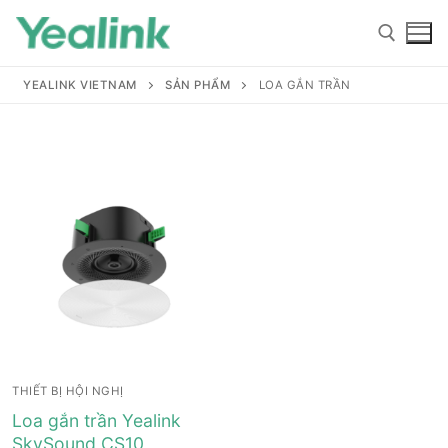
YEALINK VIETNAM
SẢN PHẨM
LOA GẮN TRẦN
Home
Sản phẩm
Hỗ trợ
Hỗ trợ
Giới thiệu
THIẾT BỊ HỘI NGHỊ
Tài liệu hướng dẫn
Đại lý
Loa gắn trần Yealink
SkySound CS10