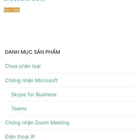
Tài liệu hướng dẫn
Tin tức
Đọc tiếp
Điện thoại IP Phone
Sự kiện
Wireless IP Phone
Liên hệ
Hội Nghị Truyền Hình
DANH MỤC SẢN PHẨM
Chưa phân loại
Chứng nhận Microsoft
Skype for Business
Teams
Chứng nhận Zoom Meeting
Điện thoại IP