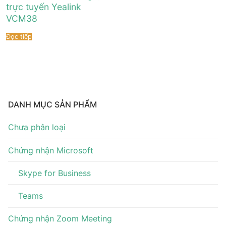
Tài liệu hướng dẫn
Tin tức
trực tuyến Yealink
VCM38
Điện thoại IP Phone
Sự kiện
Đọc tiếp
Wireless IP Phone
Liên hệ
Hội Nghị Truyền Hình
DANH MỤC SẢN PHẨM
Chưa phân loại
Chứng nhận Microsoft
Skype for Business
Teams
Chứng nhận Zoom Meeting