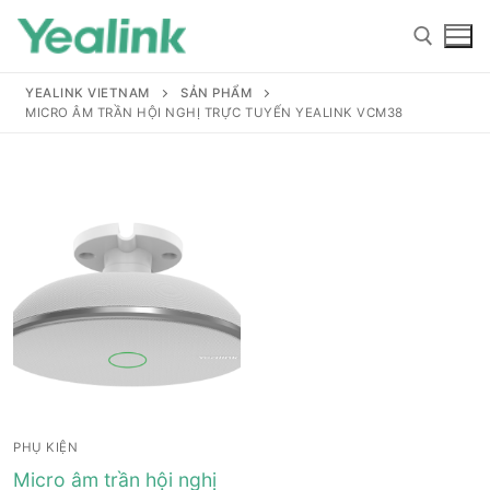
YEALINK VIETNAM
SẢN PHẨM
MICRO ÂM TRẦN HỘI NGHỊ TRỰC TUYẾN YEALINK VCM38
Home
Sản phẩm
Hỗ trợ
Hỗ trợ
Giới thiệu
PHỤ KIỆN
Tài liệu hướng dẫn
Đại lý
Micro âm trần hội nghị