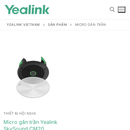
YEALINK VIETNAM
SẢN PHẨM
MICRO GẮN TRẦN
Home
Sản phẩm
Hỗ trợ
Hỗ trợ
Giới thiệu
THIẾT BỊ HỘI NGHỊ
Tài liệu hướng dẫn
Đại lý
Micro gắn trần Yealink
SkySound CM20