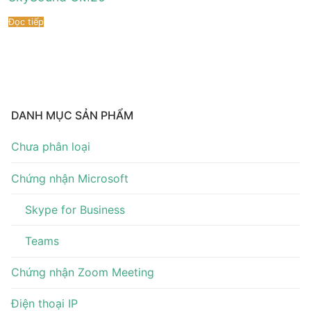
Tài liệu hướng dẫn
Tin tức
Đọc tiếp
Điện thoại IP Phone
Sự kiện
Wireless IP Phone
Liên hệ
Hội Nghị Truyền Hình
DANH MỤC SẢN PHẨM
Chưa phân loại
Chứng nhận Microsoft
Skype for Business
Teams
Chứng nhận Zoom Meeting
Điện thoại IP