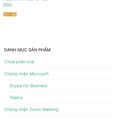
Tài liệu hướng dẫn
Tin tức
000
Điện thoại IP Phone
Sự kiện
Đọc tiếp
Wireless IP Phone
Liên hệ
Hội Nghị Truyền Hình
DANH MỤC SẢN PHẨM
Chưa phân loại
Chứng nhận Microsoft
Skype for Business
Teams
Chứng nhận Zoom Meeting