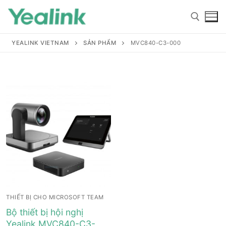
YEALINK VIETNAM
SẢN PHẨM
MVC840-C3-000
Home
Sản phẩm
Hỗ trợ
Hỗ trợ
Giới thiệu
THIẾT BỊ CHO MICROSOFT TEAM
Tài liệu hướng dẫn
Đại lý
Bộ thiết bị hội nghị
Yealink MVC840-C3-