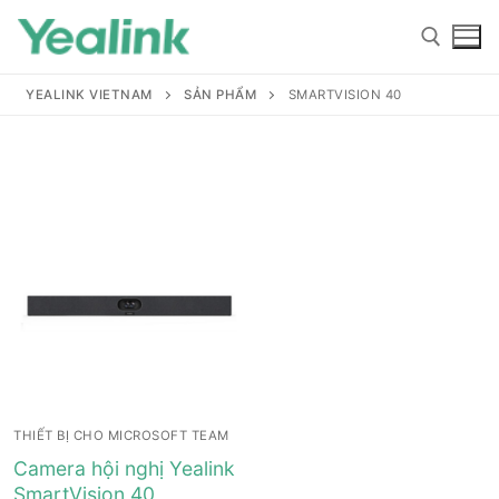
YEALINK VIETNAM
SẢN PHẨM
SMARTVISION 40
Home
Sản phẩm
Hỗ trợ
Hỗ trợ
Giới thiệu
THIẾT BỊ CHO MICROSOFT TEAM
Tài liệu hướng dẫn
Đại lý
Camera hội nghị Yealink
SmartVision 40