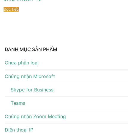
Tài liệu hướng dẫn
Tin tức
Đọc tiếp
Điện thoại IP Phone
Sự kiện
Wireless IP Phone
Liên hệ
Hội Nghị Truyền Hình
DANH MỤC SẢN PHẨM
Chưa phân loại
Chứng nhận Microsoft
Skype for Business
Teams
Chứng nhận Zoom Meeting
Điện thoại IP