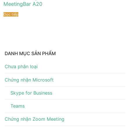
Tài liệu hướng dẫn
Tin tức
MeetingBar A20
Đọc tiếp
Điện thoại IP Phone
Sự kiện
Wireless IP Phone
Liên hệ
Hội Nghị Truyền Hình
DANH MỤC SẢN PHẨM
Chưa phân loại
Chứng nhận Microsoft
Skype for Business
Teams
Chứng nhận Zoom Meeting