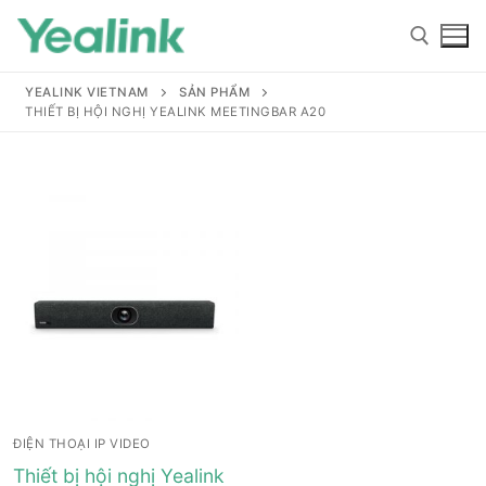
YEALINK VIETNAM
SẢN PHẨM
THIẾT BỊ HỘI NGHỊ YEALINK MEETINGBAR A20
Home
Sản phẩm
Hỗ trợ
Hỗ trợ
Giới thiệu
ĐIỆN THOẠI IP VIDEO
Tài liệu hướng dẫn
Đại lý
Thiết bị hội nghị Yealink