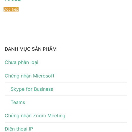
Tài liệu hướng dẫn
Tin tức
Đọc tiếp
Điện thoại IP Phone
Sự kiện
Wireless IP Phone
Liên hệ
Hội Nghị Truyền Hình
DANH MỤC SẢN PHẨM
Chưa phân loại
Chứng nhận Microsoft
Skype for Business
Teams
Chứng nhận Zoom Meeting
Điện thoại IP