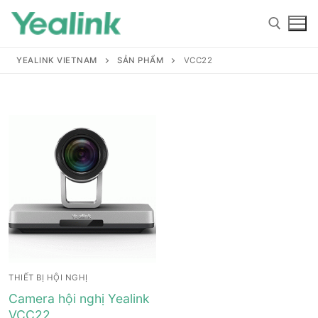
YEALINK VIETNAM
SẢN PHẨM
VCC22
Home
Sản phẩm
Hỗ trợ
Hỗ trợ
Giới thiệu
THIẾT BỊ HỘI NGHỊ
Tài liệu hướng dẫn
Đại lý
Camera hội nghị Yealink
VCC22