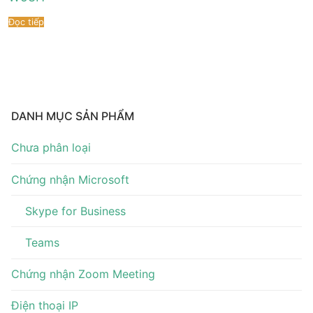
Tài liệu hướng dẫn
Tin tức
Đọc tiếp
Điện thoại IP Phone
Sự kiện
Wireless IP Phone
Liên hệ
Hội Nghị Truyền Hình
DANH MỤC SẢN PHẨM
Chưa phân loại
Chứng nhận Microsoft
Skype for Business
Teams
Chứng nhận Zoom Meeting
Điện thoại IP