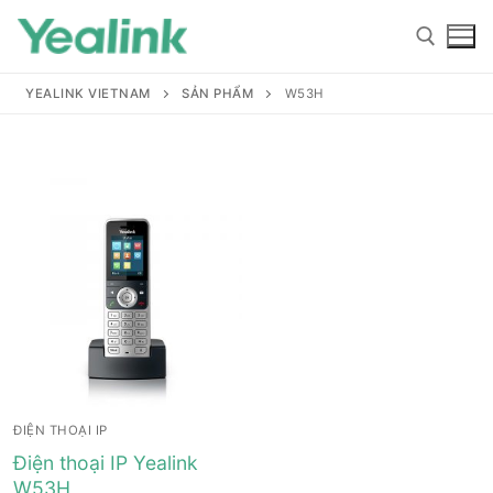
YEALINK VIETNAM
SẢN PHẨM
W53H
Home
Sản phẩm
Hỗ trợ
Hỗ trợ
Giới thiệu
ĐIỆN THOẠI IP
Tài liệu hướng dẫn
Đại lý
Điện thoại IP Yealink
W53H