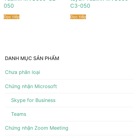
Tài liệu hướng dẫn
Tin tức
050
C3-050
Điện thoại IP Phone
Sự kiện
Đọc tiếp
Đọc tiếp
Wireless IP Phone
Liên hệ
Hội Nghị Truyền Hình
DANH MỤC SẢN PHẨM
Chưa phân loại
Chứng nhận Microsoft
Skype for Business
Teams
Chứng nhận Zoom Meeting