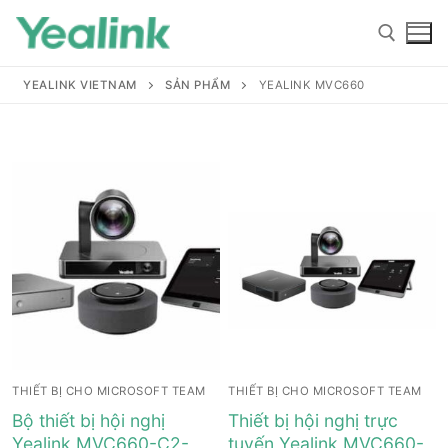
YEALINK VIETNAM
SẢN PHẨM
YEALINK MVC660
Home
Sản phẩm
Hỗ trợ
Hỗ trợ
Giới thiệu
THIẾT BỊ CHO MICROSOFT TEAM
THIẾT BỊ CHO MICROSOFT TEAM
Tài liệu hướng dẫn
Đại lý
Bộ thiết bị hội nghị
Thiết bị hội nghị trực
Yealink MVC660-C2-
tuyến Yealink MVC660-