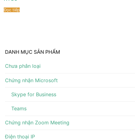
Tài liệu hướng dẫn
Tin tức
Đọc tiếp
Điện thoại IP Phone
Sự kiện
Wireless IP Phone
Liên hệ
Hội Nghị Truyền Hình
DANH MỤC SẢN PHẨM
Chưa phân loại
Chứng nhận Microsoft
Skype for Business
Teams
Chứng nhận Zoom Meeting
Điện thoại IP