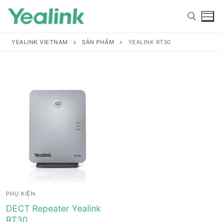
YEALINK VIETNAM
SẢN PHẨM
YEALINK RT30
Home
Sản phẩm
Hỗ trợ
Hỗ trợ
Giới thiệu
PHỤ KIỆN
Tài liệu hướng dẫn
Đại lý
DECT Repeater Yealink
RT30