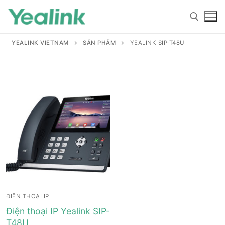
YEALINK VIETNAM
SẢN PHẨM
YEALINK SIP-T48U
Home
Sản phẩm
Hỗ trợ
Hỗ trợ
Giới thiệu
ĐIỆN THOẠI IP
Tài liệu hướng dẫn
Đại lý
Điện thoại IP Yealink SIP-
T48U