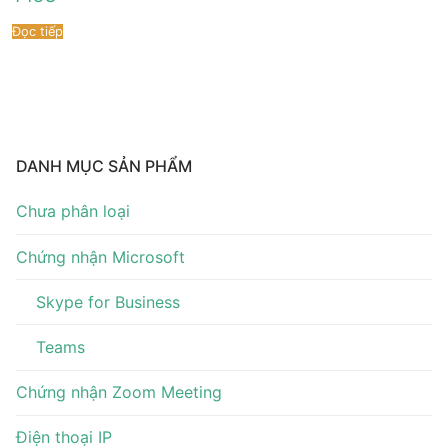
Tài liệu hướng dẫn
Tin tức
Đọc tiếp
Điện thoại IP Phone
Sự kiện
Wireless IP Phone
Liên hệ
Hội Nghị Truyền Hình
DANH MỤC SẢN PHẨM
Chưa phân loại
Chứng nhận Microsoft
Skype for Business
Teams
Chứng nhận Zoom Meeting
Điện thoại IP