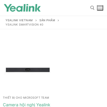
YEALINK VIETNAM
SẢN PHẨM
YEALINK SMARTVISION 40
Home
Sản phẩm
Hỗ trợ
Hỗ trợ
Giới thiệu
THIẾT BỊ CHO MICROSOFT TEAM
Tài liệu hướng dẫn
Đại lý
Camera hội nghị Yealink