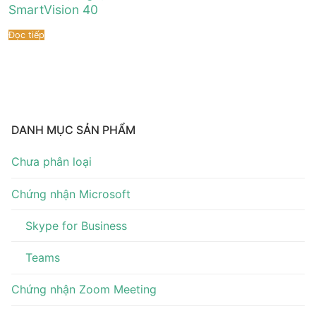
Tài liệu hướng dẫn
Tin tức
SmartVision 40
Đọc tiếp
Điện thoại IP Phone
Sự kiện
Wireless IP Phone
Liên hệ
Hội Nghị Truyền Hình
DANH MỤC SẢN PHẨM
Chưa phân loại
Chứng nhận Microsoft
Skype for Business
Teams
Chứng nhận Zoom Meeting